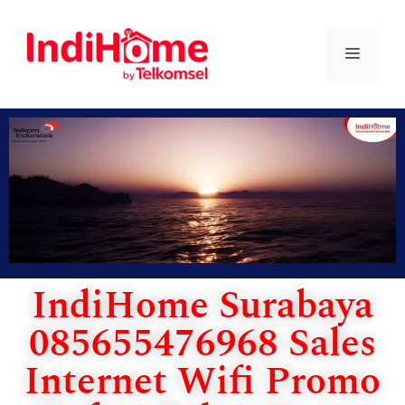
IndiHome Surabaya
085655476968 Sales
Internet Wifi Promo