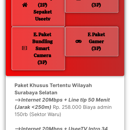
(2P)
(3P)
Sepaket
Useetv
E. Paket
F. Paket
Bundling
Gamer
Smart
(3P)
Camera
(3P)
Paket Khusus Tertentu Wilayah
Surabaya Selatan
—>
Internet 20Mbps + Line tlp 50 Menit
(Jarak <250m)
Rp. 258.000 Biaya admin
150rb (Sektor Waru)
—>Internet 20Mbps + UseeTV Intro 34