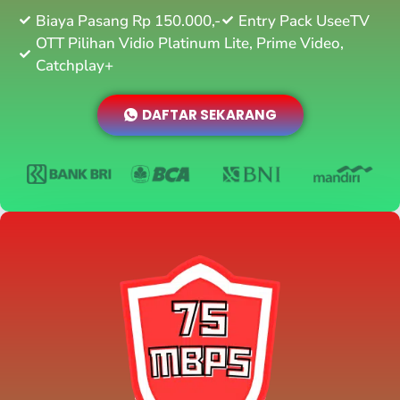
Biaya Pasang Rp 150.000,-
Entry Pack UseeTV
OTT Pilihan Vidio Platinum Lite, Prime Video,
Catchplay+
DAFTAR SEKARANG