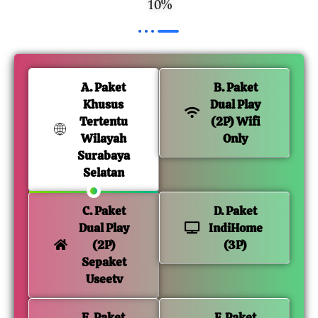
10%
A. Paket
B. Paket
Khusus
Dual Play
Tertentu
(2P) Wifi
Wilayah
Only
Surabaya
Selatan
C. Paket
D. Paket
Dual Play
IndiHome
(2P)
(3P)
Sepaket
Useetv
E. Paket
F. Paket