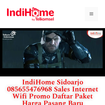
IndiHome Sidoarjo
085655476968 Sales Internet
Wifi Promo Daftar Paket
Harga Pasang Baru