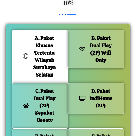
10%
A. Paket
B. Paket
Khusus
Dual Play
Tertentu
(2P) Wifi
Wilayah
Only
Surabaya
Selatan
C. Paket
D. Paket
Dual Play
IndiHome
(2P)
(3P)
Sepaket
Useetv