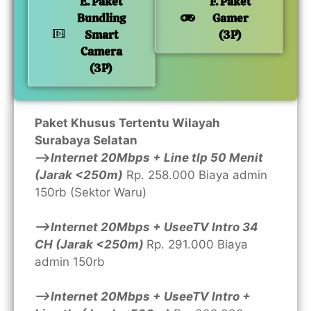
E. Paket
F. Paket
Bundling
Gamer
Smart
(3P)
Camera
(3P)
Paket Khusus Tertentu Wilayah
Surabaya Selatan
—>
Internet 20Mbps + Line tlp 50 Menit
(Jarak <250m)
Rp. 258.000 Biaya admin
150rb (Sektor Waru)
—>Internet 20Mbps + UseeTV Intro 34
CH (Jarak <250m)
Rp. 291.000 Biaya
admin 150rb
—>Internet 20Mbps + UseeTV Intro +