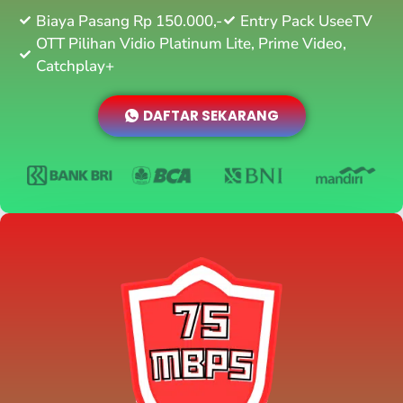
Biaya Pasang Rp 150.000,-
Entry Pack UseeTV
OTT Pilihan Vidio Platinum Lite, Prime Video,
Catchplay+
DAFTAR SEKARANG