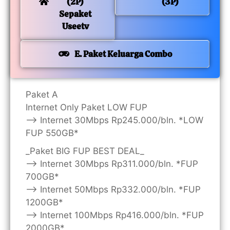
(2P)
(3P)
Sepaket
Useetv
E. Paket Keluarga Combo
Paket A
Internet Only Paket LOW FUP
—> Internet 30Mbps Rp245.000/bln. *LOW
FUP 550GB*
_Paket BIG FUP BEST DEAL_
—> Internet 30Mbps Rp311.000/bln. *FUP
700GB*
—> Internet 50Mbps Rp332.000/bln. *FUP
1200GB*
—> Internet 100Mbps Rp416.000/bln. *FUP
2000GB*