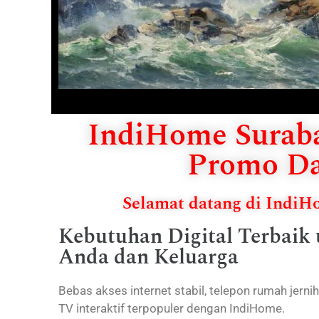
IndiHome Suraba
Promo Da
Selamat datang di Indi
Kebutuhan Digital Terbaik
Anda dan Keluarga
Bebas akses internet stabil, telepon rumah jerni
TV interaktif terpopuler dengan IndiHome.