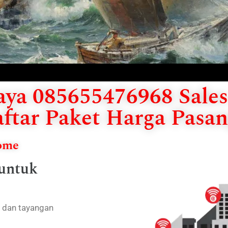
ya 085655476968 Sales 
ftar Paket Harga Pasan
Home
 untuk
h dan tayangan