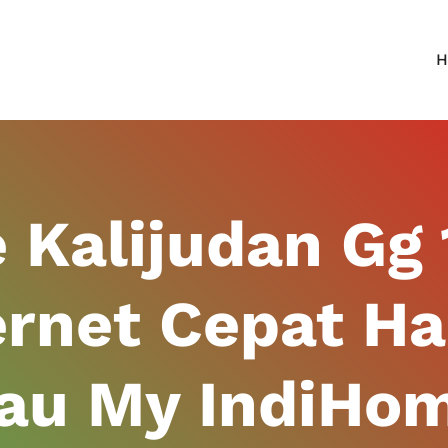
H
 Kalijudan Gg 
ernet Cepat H
kau My IndiHo