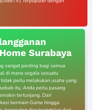
if (UseeTV) Terpopuler dengan
langganan
diHome Surabaya
ng sangat penting bagi semua
tal di mana segala sesuatu
 tidak perlu melakukan usaha yang
h sebab itu, Anda perlu pasang
emakin tertunjang. Dari
ikasi bermain Game hingga
, kecepatan dan keandalan dari