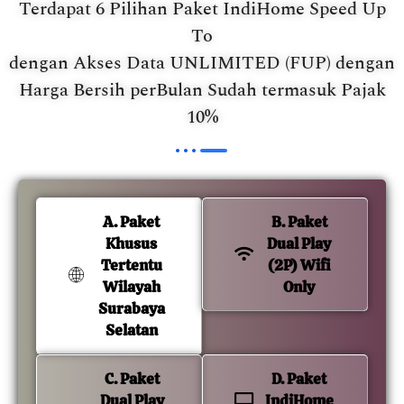
Terdapat 6 Pilihan Paket IndiHome Speed Up
To
dengan Akses Data UNLIMITED (FUP) dengan
Harga Bersih perBulan Sudah termasuk Pajak
10%
A. Paket
B. Paket
Khusus
Dual Play
Tertentu
(2P) Wifi
Wilayah
Only
Surabaya
Selatan
C. Paket
D. Paket
Dual Play
IndiHome