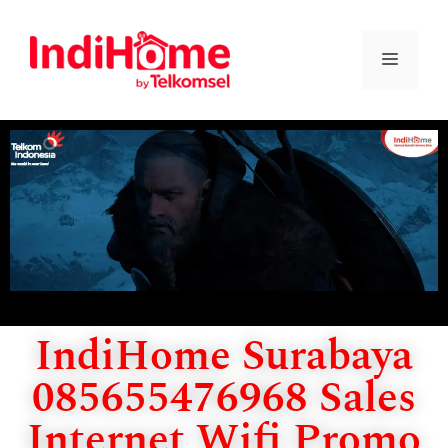
IndiHome Surabaya
085655476968 Sales
Internet Wifi Promo