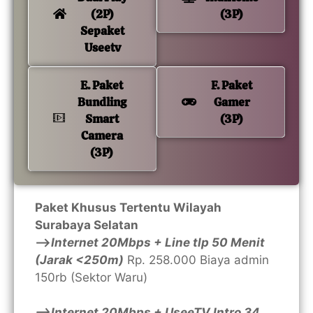
(2P)
(3P)
Sepaket
Useetv
E. Paket
F. Paket
Bundling
Gamer
Smart
(3P)
Camera
(3P)
Paket Khusus Tertentu Wilayah
Surabaya Selatan
—>
Internet 20Mbps + Line tlp 50 Menit
(Jarak <250m)
Rp. 258.000 Biaya admin
150rb (Sektor Waru)
—>Internet 20Mbps + UseeTV Intro 34