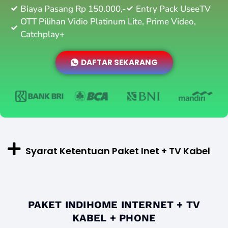
Biaya Pasang Rp 150.000,-
Entry Pack UseeTV
OTT Pilihan Vidio Platinum Lite, Prime Video,
Catchplay+
DAFTAR SEKARANG
Syarat Ketentuan Paket Inet + TV Kabel
PAKET INDIHOME INTERNET + TV
KABEL + PHONE