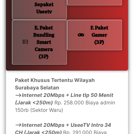
Sepaket
Useetv
E. Paket
F. Paket
Bundling
Gamer
Smart
(3P)
Camera
(3P)
Paket Khusus Tertentu Wilayah
Surabaya Selatan
—>
Internet 20Mbps + Line tlp 50 Menit
(Jarak <250m)
Rp. 258.000 Biaya admin
150rb (Sektor Waru)
—>Internet 20Mbps + UseeTV Intro 34
CH (Jarak <250m)
Rp. 291.000 Biaya