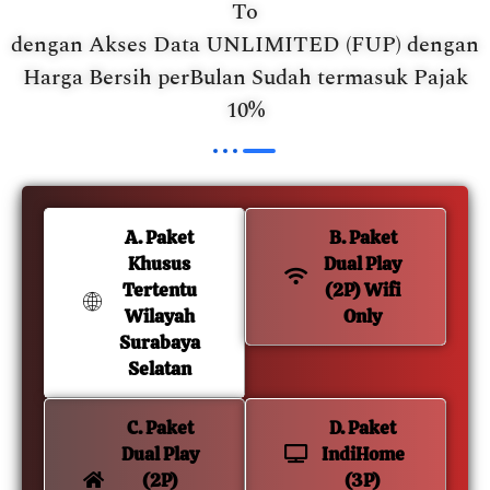
To
dengan Akses Data UNLIMITED (FUP) dengan
Harga Bersih perBulan Sudah termasuk Pajak
10%
A. Paket
B. Paket
Khusus
Dual Play
Tertentu
(2P) Wifi
Wilayah
Only
Surabaya
Selatan
C. Paket
D. Paket
Dual Play
IndiHome
(2P)
(3P)