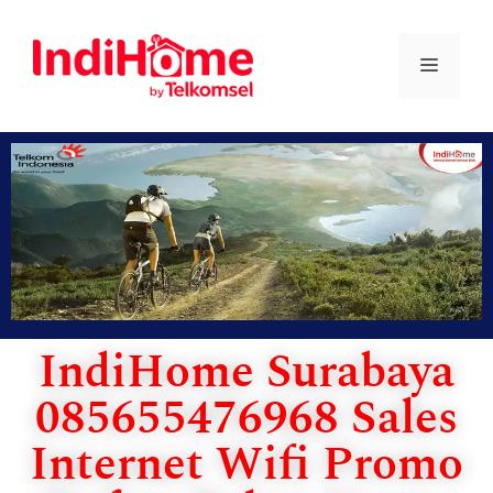
IndiHome Surabaya
085655476968 Sales
Internet Wifi Promo