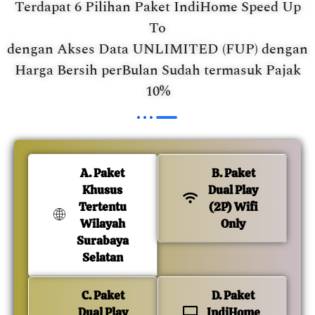
Terdapat 6 Pilihan Paket IndiHome Speed Up
To
dengan Akses Data UNLIMITED (FUP) dengan
Harga Bersih perBulan Sudah termasuk Pajak
10%
A. Paket
B. Paket
Khusus
Dual Play
Tertentu
(2P) Wifi
Wilayah
Only
Surabaya
Selatan
C. Paket
D. Paket
Dual Play
IndiHome