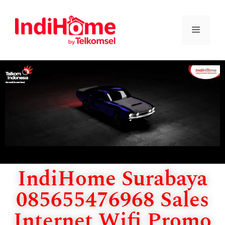
IndiHome Surabaya
085655476968 Sales
Internet Wifi Promo