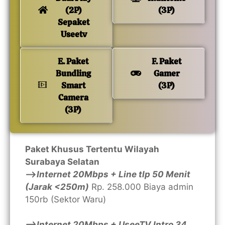
(2P)
(3P)
Sepaket
Useetv
E. Paket
F. Paket
Bundling
Gamer
Smart
(3P)
Camera
(3P)
Paket Khusus Tertentu Wilayah
Surabaya Selatan
—>
Internet 20Mbps + Line tlp 50 Menit
(Jarak <250m)
Rp. 258.000 Biaya admin
150rb (Sektor Waru)
—>Internet 20Mbps + UseeTV Intro 34