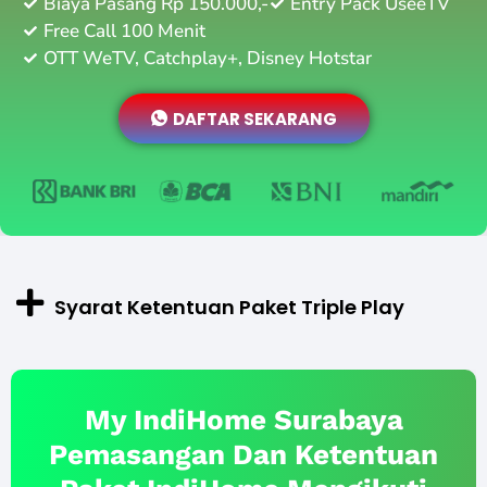
Biaya Pasang Rp 150.000,-
Entry Pack UseeTV
Free Call 100 Menit
OTT WeTV, Catchplay+, Disney Hotstar
DAFTAR SEKARANG
Syarat Ketentuan Paket Triple Play
My IndiHome Surabaya
Pemasangan Dan Ketentuan