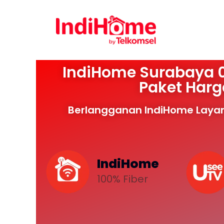
IndiHome Surabaya 0
Paket Harg
Berlangganan IndiHome Layan
IndiHome
100% Fiber