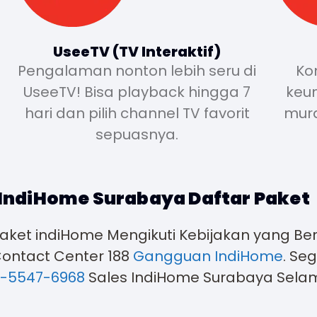
UseeTV (TV Interaktif)
Pengalaman nonton lebih seru di
Ko
UseeTV! Bisa playback hingga 7
keun
hari dan pilih channel TV favorit
mura
sepuasnya.
IndiHome Surabaya Daftar Paket
t indiHome Mengikuti Kebijakan yang Berla
ontact Center 188
Gangguan IndiHome
. Se
-5547-6968
Sales IndiHome Surabaya Sela