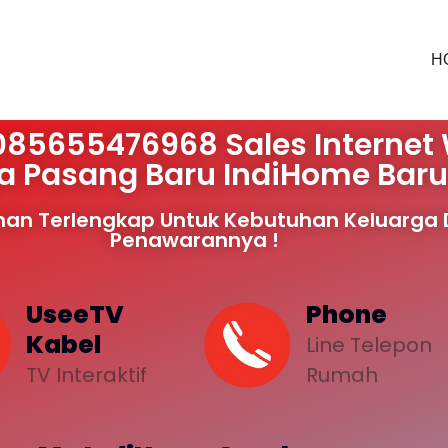
H
85655476968 Sales Internet 
a Pasang Baru IndiHome Baru
an Terlengkap Untuk Kebutuhan Keluarga D
Penawarannya !
UseeTV
Phone
Kabel
Line Telepon
TV Interaktif
Rumah