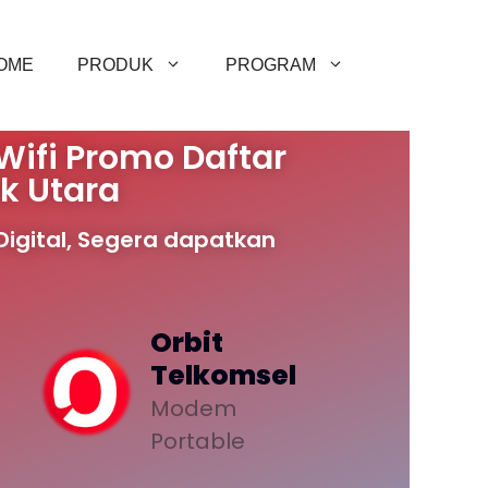
OME
PRODUK
PROGRAM
Wifi Promo Daftar
k Utara
igital, Segera dapatkan
Orbit
Telkomsel
Modem
Portable