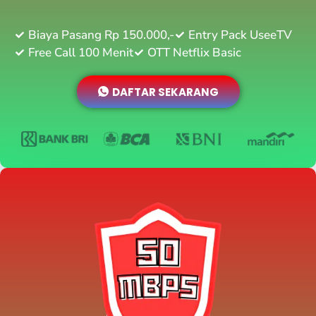
Biaya Pasang Rp 150.000,-
Entry Pack UseeTV
Free Call 100 Menit
OTT Netflix Basic
DAFTAR SEKARANG