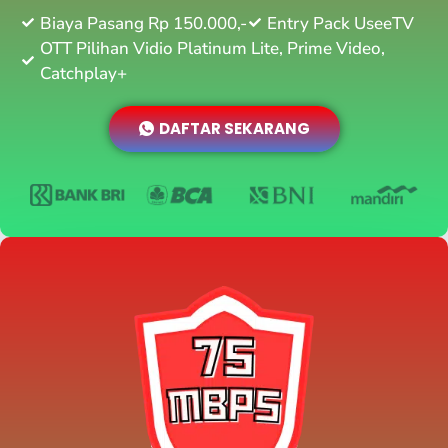
Biaya Pasang Rp 150.000,-
Entry Pack UseeTV
OTT Pilihan Vidio Platinum Lite, Prime Video,
Catchplay+
DAFTAR SEKARANG