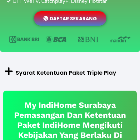
OTT WeTV, Catchplay+, Disney Hotstar
DAFTAR SEKARANG
Syarat Ketentuan Paket Triple Play
My IndiHome Surabaya
Pemasangan Dan Ketentuan
Paket IndiHome Mengikuti
Kebijakan Yang Berlaku Di