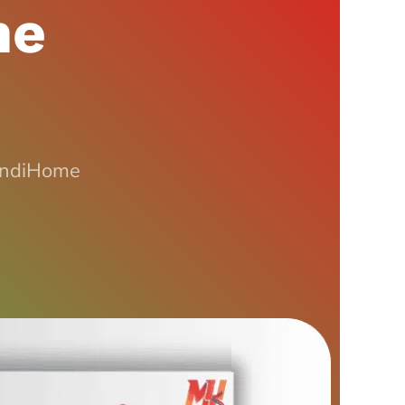
me
 IndiHome