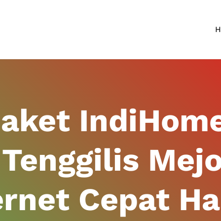
H
Paket IndiHom
Tenggilis Mej
ernet Cepat H