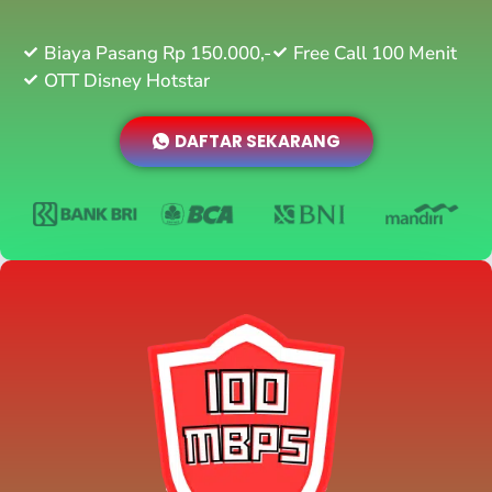
Biaya Pasang Rp 150.000,-
Free Call 100 Menit
OTT Disney Hotstar
DAFTAR SEKARANG