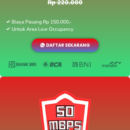
Rp 220.000
Biaya Pasang Rp 150.000,-
Untuk Area Low Occupancy
DAFTAR SEKARANG