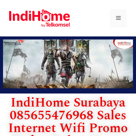
IndiHome Surabaya
085655476968 Sales
Internet Wifi Promo