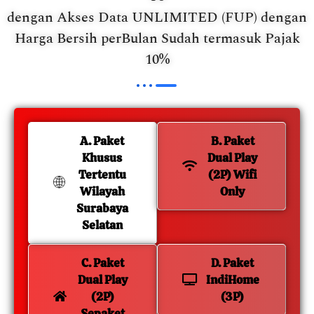
dengan Akses Data UNLIMITED (FUP) dengan
Harga Bersih perBulan Sudah termasuk Pajak
10%
A. Paket
B. Paket
Khusus
Dual Play
Tertentu
(2P) Wifi
Wilayah
Only
Surabaya
Selatan
C. Paket
D. Paket
Dual Play
IndiHome
(2P)
(3P)
Sepaket