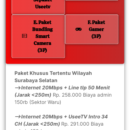
Useetv
E. Paket
F. Paket
Bundling
Gamer
Smart
(3P)
Camera
(3P)
Paket Khusus Tertentu Wilayah
Surabaya Selatan
—>
Internet 20Mbps + Line tlp 50 Menit
(Jarak <250m)
Rp. 258.000 Biaya admin
150rb (Sektor Waru)
—>Internet 20Mbps + UseeTV Intro 34
CH (Jarak <250m)
Rp. 291.000 Biaya