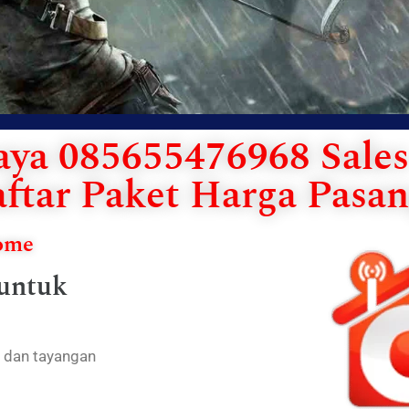
ya 085655476968 Sales 
ftar Paket Harga Pasan
Home
 untuk
h dan tayangan