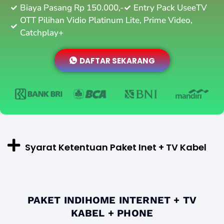
Biaya Pasang Rp 150.000,-
Entry Pack UseeTV
OTT Pilihan Vidio Platinum Lite, Prime Video,
Catchplay+
DAFTAR SEKARANG
Syarat Ketentuan Paket Inet + TV Kabel
PAKET INDIHOME INTERNET + TV
KABEL + PHONE