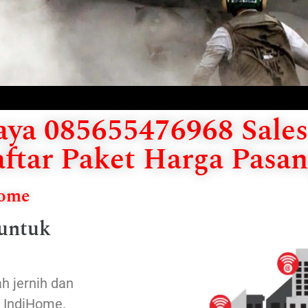
ya 085655476968 Sales 
ftar Paket Harga Pasan
Home
 untuk
h jernih dan
n IndiHome.