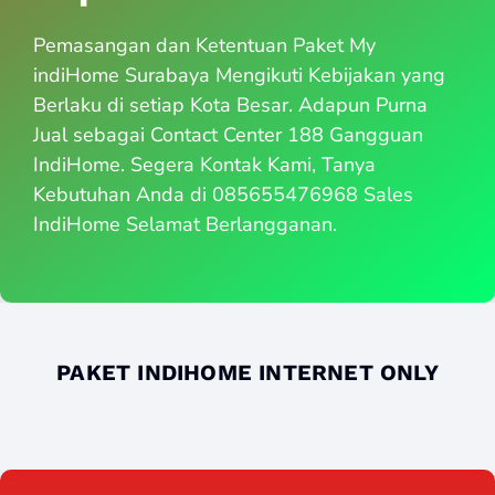
Pemasangan dan Ketentuan Paket My
indiHome Surabaya Mengikuti Kebijakan yang
Berlaku di setiap Kota Besar. Adapun Purna
Jual sebagai Contact Center 188 Gangguan
IndiHome. Segera Kontak Kami, Tanya
Kebutuhan Anda di 085655476968 Sales
IndiHome Selamat Berlangganan.
PAKET INDIHOME INTERNET ONLY