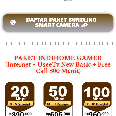
DAFTAR PAKET BUNDLING
SMART CAMERA 3P
PAKET INDIHOME GAMER
(Internet + UseeTv New Basic + Free
Call 300 Menit)