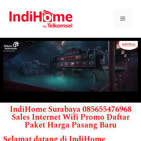
IndiHome Surabaya 085655476968
Sales Internet Wifi Promo Daftar
Paket Harga Pasang Baru
Selamat datang di IndiHome