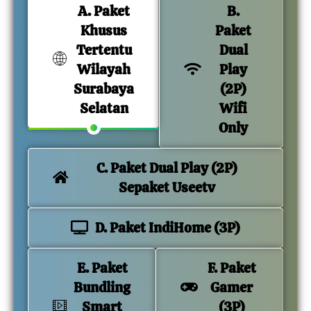
A. Paket
B.
Khusus
Paket
Tertentu
Dual
Wilayah
Play
Surabaya
(2P)
Selatan
Wifi
Only
C. Paket Dual Play (2P)
Sepaket Useetv
D. Paket IndiHome (3P)
E. Paket
F. Paket
Bundling
Gamer
Smart
(3P)