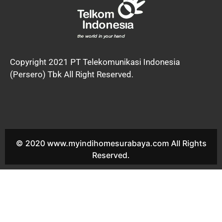
Copyright 2021 PT Telekomunikasi Indonesia
(Persero) Tbk All Right Reserved.
© 2020 www.myindihomesurabaya.com All Rights
Reserved.
Indihome Wisma Lidah Kulon Sales Indihome Wisma Lidah
Kulon Harga Indihome Wisma Lidah Kulon Paket Indihome
Wisma Lidah Kulon Promo indihome Wisma Lidah Kulon Pasang
indihome Wisma Lidah Kulon Daftar Indihome Wisma Lidah
Kulon Agen Indihome Wisma Lidah Kulon Registrasi indihome