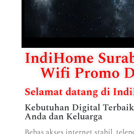
IndiHome Surab
Wifi Promo D
Selamat datang di In
Kebutuhan Digital Terbai
Anda dan Keluarga
Bebas akses internet stabil, tel