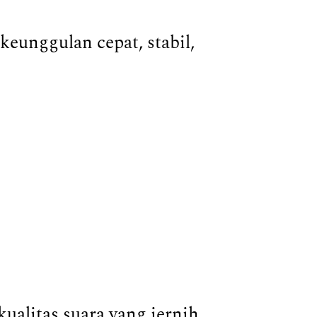
eunggulan cepat, stabil,
alitas suara yang jernih.