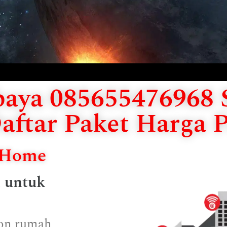
aya 085655476968 S
aftar Paket Harga 
diHome
k untuk
epon rumah