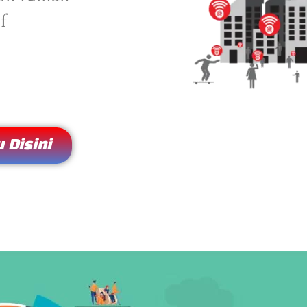
f
 Disini