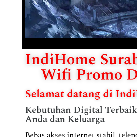
IndiHome Surab
Wifi Promo D
Selamat datang di In
Kebutuhan Digital Terbai
Anda dan Keluarga
Bebas akses internet stabil, tel