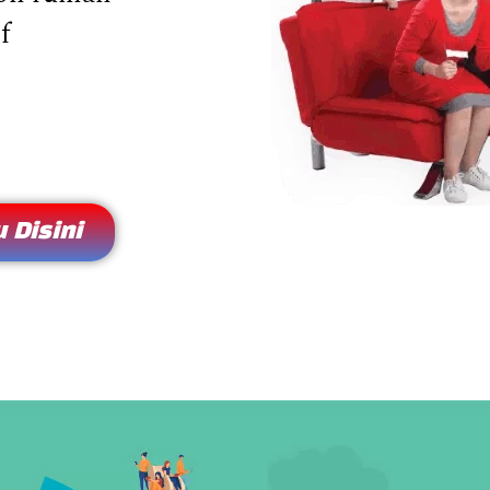
f
 Disini