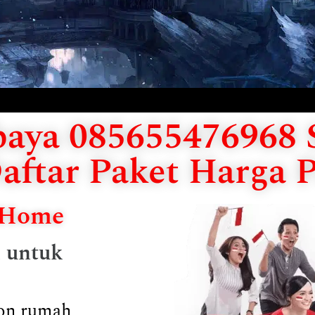
aya 085655476968 S
aftar Paket Harga 
diHome
k untuk
epon rumah