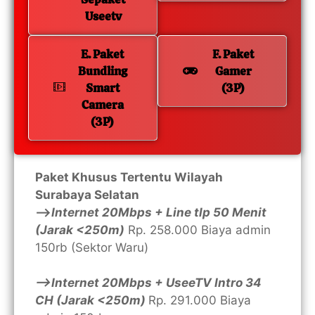
Useetv
E. Paket
F. Paket
Bundling
Gamer
Smart
(3P)
Camera
(3P)
Paket Khusus Tertentu Wilayah
Surabaya Selatan
—>
Internet 20Mbps + Line tlp 50 Menit
(Jarak <250m)
Rp. 258.000 Biaya admin
150rb (Sektor Waru)
—>Internet 20Mbps + UseeTV Intro 34
CH (Jarak <250m)
Rp. 291.000 Biaya