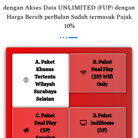
dengan Akses Data UNLIMITED (FUP) dengan
Harga Bersih perBulan Sudah termasuk Pajak
10%
A. Paket
B. Paket
Khusus
Dual Play
Tertentu
(2P) Wifi
Wilayah
Only
Surabaya
Selatan
C. Paket
D. Paket
Dual Play
IndiHome
(2P)
(3P)
Sepaket