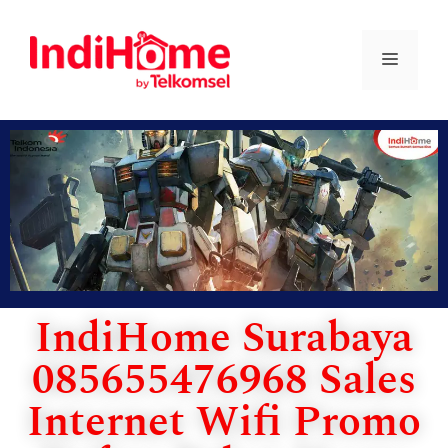
IndiHome Surabaya
085655476968 Sales
Internet Wifi Promo