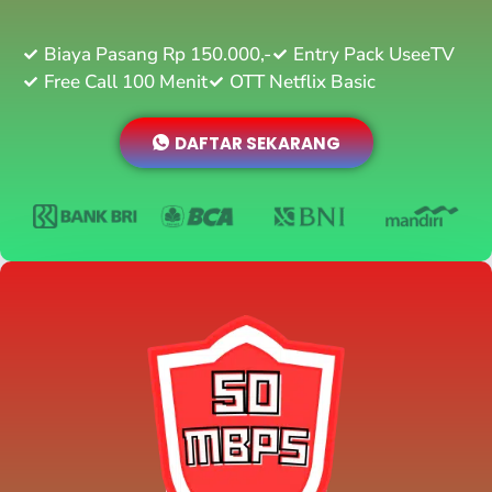
Biaya Pasang Rp 150.000,-
Entry Pack UseeTV
Free Call 100 Menit
OTT Netflix Basic
DAFTAR SEKARANG