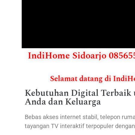
IndiHome Sidoarjo 085655
Selamat datang di Indi
Kebutuhan Digital Terbaik
Anda dan Keluarga
Bebas akses internet stabil, telepon ruma
tayangan TV interaktif terpopuler denga