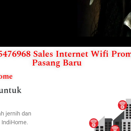
476968 Sales Internet Wifi Pro
Pasang Baru
Home
 untuk
h jernih dan
n IndiHome.