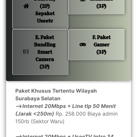
(2P)
(3P)
Sepaket
Useetv
E. Paket
F. Paket
Bundling
Gamer
Smart
(3P)
Camera
(3P)
Paket Khusus Tertentu Wilayah
Surabaya Selatan
—>
Internet 20Mbps + Line tlp 50 Menit
(Jarak <250m)
Rp. 258.000 Biaya admin
150rb (Sektor Waru)
—>Internet 20Mbps + UseeTV Intro 34