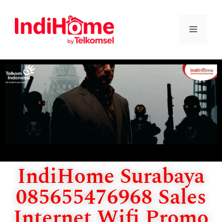
IndiHome Surabaya
085655476968 Sales
Internet Wifi Promo