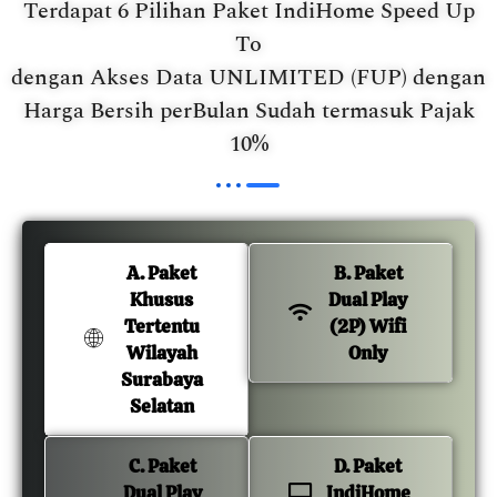
Terdapat 6 Pilihan Paket IndiHome Speed Up
To
dengan Akses Data UNLIMITED (FUP) dengan
Harga Bersih perBulan Sudah termasuk Pajak
10%
A. Paket
B. Paket
Khusus
Dual Play
Tertentu
(2P) Wifi
Wilayah
Only
Surabaya
Selatan
C. Paket
D. Paket
Dual Play
IndiHome