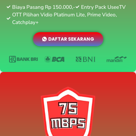
Biaya Pasang Rp 150.000,-
Entry Pack UseeTV
OTT Pilihan Vidio Platinum Lite, Prime Video,
Catchplay+
DAFTAR SEKARANG