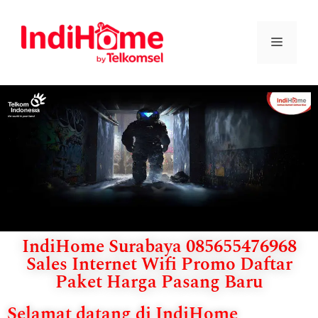
IndiHome Surabaya 085655476968
Sales Internet Wifi Promo Daftar
Paket Harga Pasang Baru
Selamat datang di IndiHome