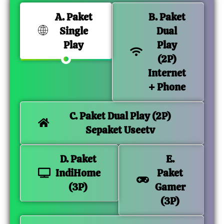
A. Paket
B. Paket
Single
Dual
Play
Play
(2P)
Internet
+ Phone
C. Paket Dual Play (2P)
Sepaket Useetv
D. Paket
E.
IndiHome
Paket
(3P)
Gamer
(3P)