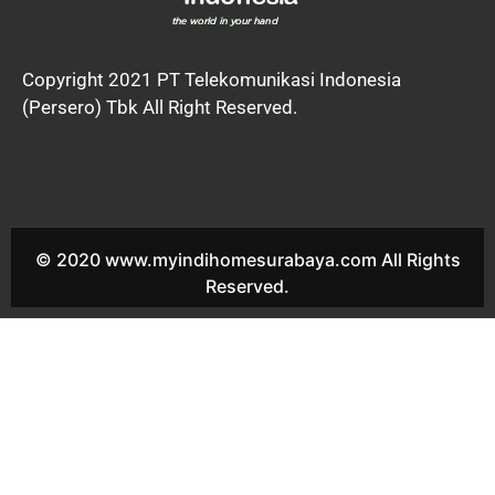
Copyright 2021 PT Telekomunikasi Indonesia
(Persero) Tbk All Right Reserved.
© 2020 www.myindihomesurabaya.com All Rights
Reserved.
Indihome Kupang Krajan Sales Indihome Kupang Krajan Harga
Indihome Kupang Krajan Paket Indihome Kupang Krajan Promo
indihome Kupang Krajan Pasang indihome Kupang Krajan
Daftar Indihome Kupang Krajan Agen Indihome Kupang Krajan
Registrasi indihome Kupang Krajan Marketing indihome Kupang
Krajan Indihome Kutai Sales Indihome Kutai Harga Indihome
Kutai Paket Indihome Kutai Promo indihome Kutai Pasang
indihome Kutai Daftar Indihome Kutai Agen Indihome Kutai
Registrasi indihome Kutai Marketing indihome Kutai Indihome