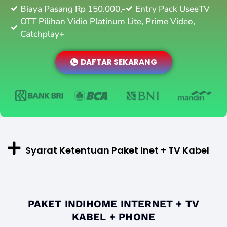
Biaya Pasang Rp 150.000,-
Entry Pack UseeTV
OTT Pilihan Vidio Platinum Lite, Prime Video,
Catchplay+
DAFTAR SEKARANG
Syarat Ketentuan Paket Inet + TV Kabel
PAKET INDIHOME INTERNET + TV
KABEL + PHONE