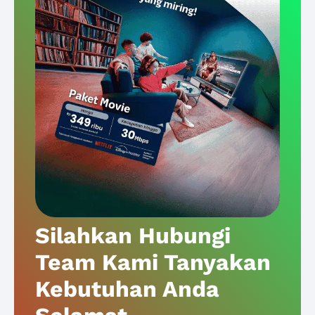
Silahkan Hubungi
Team Kami Tanyakan
Kebutuhan Anda