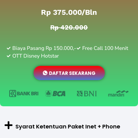
Rp 375.000/bln
Rp 420.000
Biaya Pasang Rp 150.000,-
Free Call 100 Menit
OTT Disney Hotstar
DAFTAR SEKARANG
Syarat Ketentuan Paket Inet + Phone