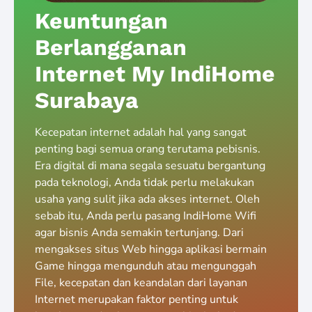
Keuntungan
Berlangganan
Internet My IndiHome
Surabaya
Kecepatan internet adalah hal yang sangat
penting bagi semua orang terutama pebisnis.
Era digital di mana segala sesuatu bergantung
pada teknologi, Anda tidak perlu melakukan
usaha yang sulit jika ada akses internet. Oleh
sebab itu, Anda perlu pasang IndiHome Wifi
agar bisnis Anda semakin tertunjang. Dari
mengakses situs Web hingga aplikasi bermain
Game hingga mengunduh atau mengunggah
File, kecepatan dan keandalan dari layanan
Internet merupakan faktor penting untuk