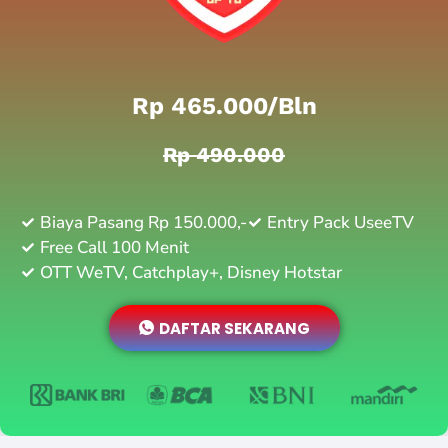
Rp 465.000/bln
Rp 490.000
Biaya Pasang Rp 150.000,-
Entry Pack UseeTV
Free Call 100 Menit
OTT WeTV, Catchplay+, Disney Hotstar
DAFTAR SEKARANG