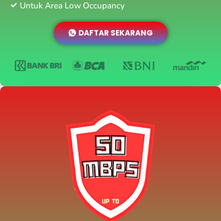
Untuk Area Low Occupancy
DAFTAR SEKARANG