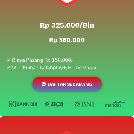
Rp 325.000/bln
Rp 360.000
Biaya Pasang Rp 150.000,-
OTT Pilihan Catchplay+, Prime Video
DAFTAR SEKARANG