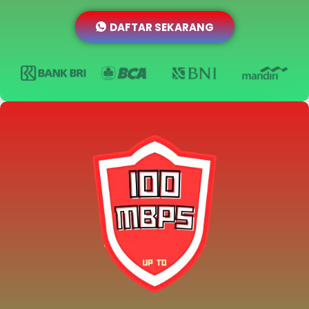
DAFTAR SEKARANG