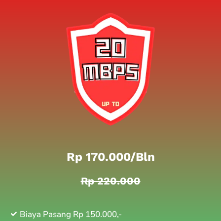
Rp 170.000/bln
Rp 220.000
Biaya Pasang Rp 150.000,-