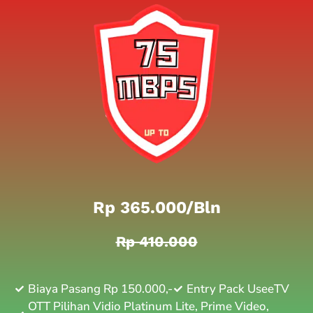
Rp 365.000/bln
Rp 410.000
Biaya Pasang Rp 150.000,-
Entry Pack UseeTV
OTT Pilihan Vidio Platinum Lite, Prime Video,