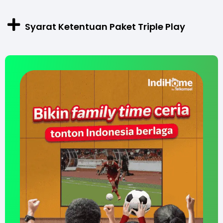
Syarat Ketentuan Paket Triple Play