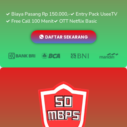
Biaya Pasang Rp 150.000,-
Entry Pack UseeTV
Free Call 100 Menit
OTT Netflix Basic
DAFTAR SEKARANG