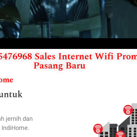
476968 Sales Internet Wifi Pro
Pasang Baru
Home
 untuk
h jernih dan
n IndiHome.