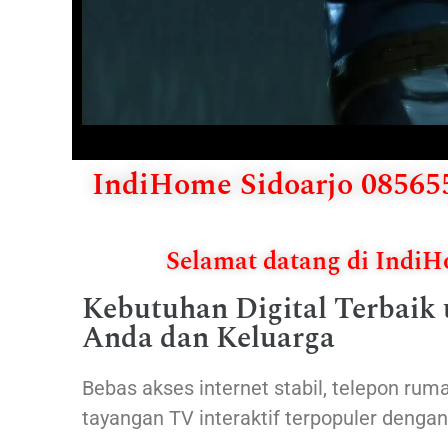
IndiHome Sidoarjo 085655
Selamat datang di Indi
Kebutuhan Digital Terbaik
Anda dan Keluarga
Bebas akses internet stabil, telepon ruma
tayangan TV interaktif terpopuler denga