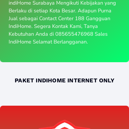
indiHome Surabaya Mengikuti Kebijakan yang
Berlaku di setiap Kota Besar. Adapun Purna
Jual sebagai Contact Center 188 Gangguan
IndiHome. Segera Kontak Kami, Tanya
Kebutuhan Anda di 085655476968 Sales
IndiHome Selamat Berlangganan.
PAKET INDIHOME INTERNET ONLY