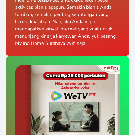
aktivitas bisnis apapun. Semakin bisnis Anda
tumbuh, semakin penting keuntungan yang
harus dihasilkan. Nah, jika Anda ingin
mendapatkan sinyal Internet yang kuat untuk
menunjang kinerja karyawan Anda, yuk pasang
My indiHome Surabaya Wifi saja!