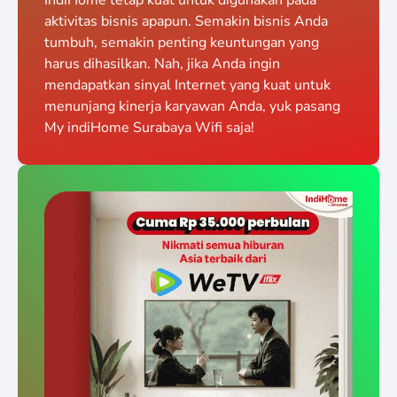
aktivitas bisnis apapun. Semakin bisnis Anda
tumbuh, semakin penting keuntungan yang
harus dihasilkan. Nah, jika Anda ingin
mendapatkan sinyal Internet yang kuat untuk
menunjang kinerja karyawan Anda, yuk pasang
My indiHome Surabaya Wifi saja!