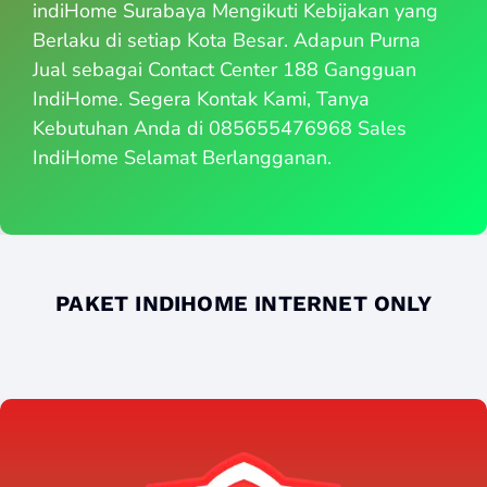
indiHome Surabaya Mengikuti Kebijakan yang
Berlaku di setiap Kota Besar. Adapun Purna
Jual sebagai Contact Center 188 Gangguan
IndiHome. Segera Kontak Kami, Tanya
Kebutuhan Anda di 085655476968 Sales
IndiHome Selamat Berlangganan.
PAKET INDIHOME INTERNET ONLY