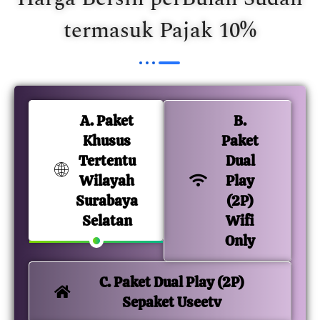
termasuk Pajak 10%
A. Paket
B.
Khusus
Paket
Tertentu
Dual
Wilayah
Play
Surabaya
(2P)
Selatan
Wifi
Only
C. Paket Dual Play (2P)
Sepaket Useetv