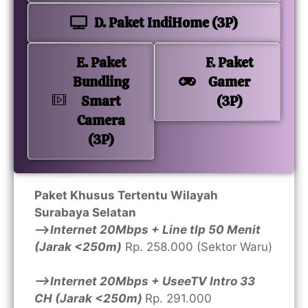
D. Paket IndiHome (3P)
E. Paket
F. Paket
Bundling
Gamer
Smart
(3P)
Camera
(3P)
Paket Khusus Tertentu Wilayah
Surabaya Selatan
—>
Internet 20Mbps + Line tlp 50 Menit
(Jarak <250m)
Rp. 258.000 (Sektor Waru)
—>Internet 20Mbps + UseeTV Intro 33
CH (Jarak <250m)
Rp. 291.000