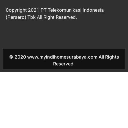
Copyright 2021 PT Telekomunikasi Indonesia
(Persero) Tbk All Right Reserved.
© 2020 www.myindihomesurabaya.com All Rights
Reserved.
Indihome The Mansion Sales Indihome The Mansion Harga
Indihome The Mansion Paket Indihome The Mansion Promo
indihome The Mansion Pasang indihome The Mansion Daftar
Indihome The Mansion Agen Indihome The Mansion Registrasi
indihome The Mansion Marketing indihome The Mansion
Indihome Ketintang Sarmada Residence Sales Indihome
Ketintang Sarmada Residence Harga Indihome Ketintang
Sarmada Residence Paket Indihome Ketintang Sarmada
Residence Promo indihome Ketintang Sarmada Residence
Pasang indihome Ketintang Sarmada Residence Daftar
Indihome Ketintang Sarmada Residence Agen Indihome