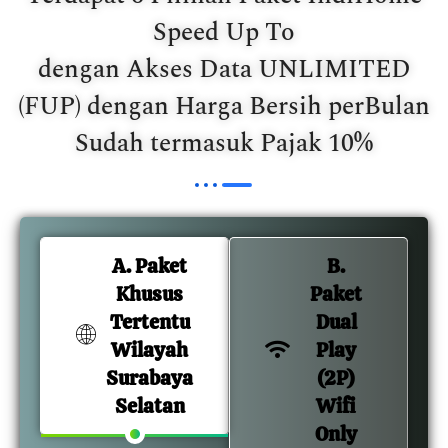
Speed Up To
dengan Akses Data UNLIMITED
(FUP) dengan Harga Bersih perBulan
Sudah termasuk Pajak 10%
A. Paket
B.
Khusus
Paket
Tertentu
Dual
Wilayah
Play
Surabaya
(2P)
Selatan
Wifi
Only