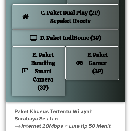
C. Paket Dual Play (2P)
Sepaket Useetv
D. Paket IndiHome (3P)
E. Paket
F. Paket
Bundling
Gamer
Smart
(3P)
Camera
(3P)
Paket Khusus Tertentu Wilayah
Surabaya Selatan
—>
Internet 20Mbps + Line tlp 50 Menit