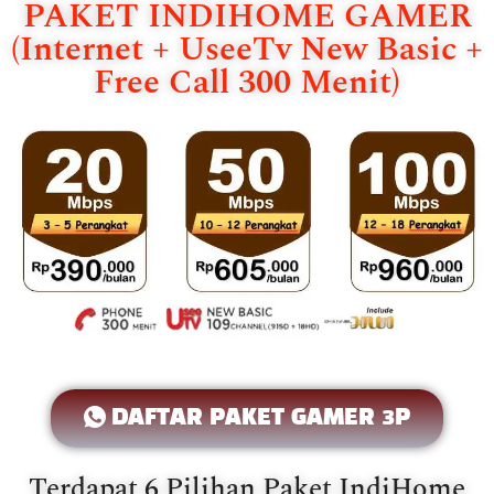
PAKET INDIHOME GAMER
(Internet + UseeTv New Basic +
Free Call 300 Menit)
DAFTAR PAKET GAMER 3P
Terdapat 6 Pilihan Paket IndiHome