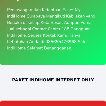
Pemasangan dan Ketentuan Paket My
indiHome Surabaya Mengikuti Kebijakan yang
Berlaku di setiap Kota Besar. Adapun Purna
Jual sebagai Contact Center 188 Gangguan
IndiHome. Segera Kontak Kami, Tanya
Kebutuhan Anda di 085655476968 Sales
IndiHome Selamat Berlangganan.
PAKET INDIHOME INTERNET ONLY