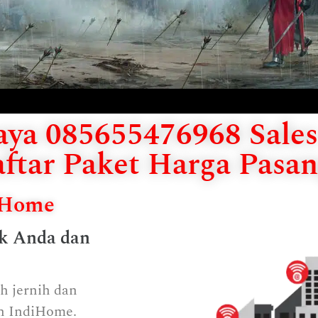
ya 085655476968 Sales 
ftar Paket Harga Pasan
diHome
uk Anda dan
ah jernih dan
an IndiHome.