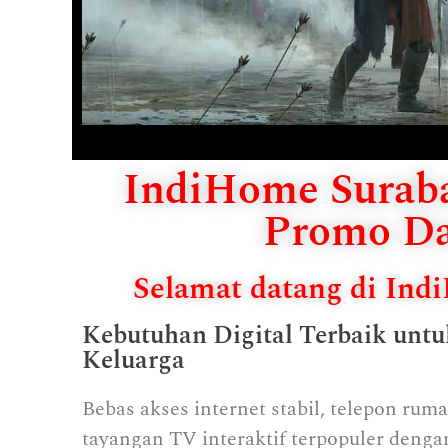
IndiHome Suraba
Promo Da
Selamat datang di In
Kebutuhan Digital Terbaik unt
Keluarga
Bebas akses internet stabil, telepon rum
tayangan TV interaktif terpopuler deng