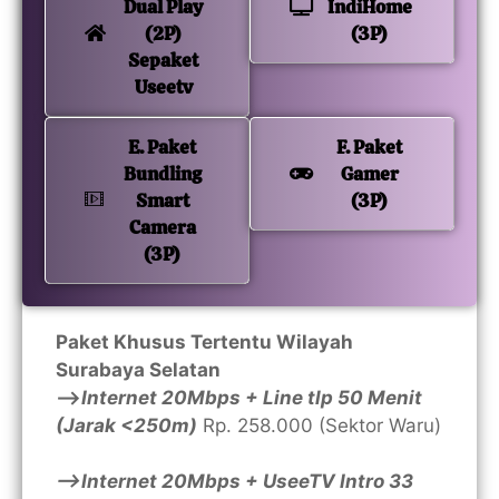
Dual Play
IndiHome
(2P)
(3P)
Sepaket
Useetv
E. Paket
F. Paket
Bundling
Gamer
Smart
(3P)
Camera
(3P)
Paket Khusus Tertentu Wilayah
Surabaya Selatan
—>
Internet 20Mbps + Line tlp 50 Menit
(Jarak <250m)
Rp. 258.000 (Sektor Waru)
—>Internet 20Mbps + UseeTV Intro 33