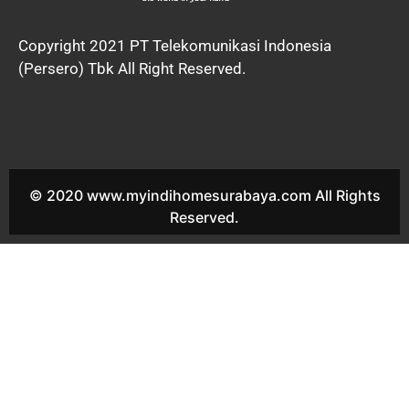
Copyright 2021 PT Telekomunikasi Indonesia
(Persero) Tbk All Right Reserved.
© 2020 www.myindihomesurabaya.com All Rights
Reserved.
Indihome The Mansion Sales Indihome The Mansion Harga
Indihome The Mansion Paket Indihome The Mansion Promo
indihome The Mansion Pasang indihome The Mansion Daftar
Indihome The Mansion Agen Indihome The Mansion Registrasi
indihome The Mansion Marketing indihome The Mansion
Indihome Ketintang Sarmada Residence Sales Indihome
Ketintang Sarmada Residence Harga Indihome Ketintang
Sarmada Residence Paket Indihome Ketintang Sarmada
Residence Promo indihome Ketintang Sarmada Residence
Pasang indihome Ketintang Sarmada Residence Daftar