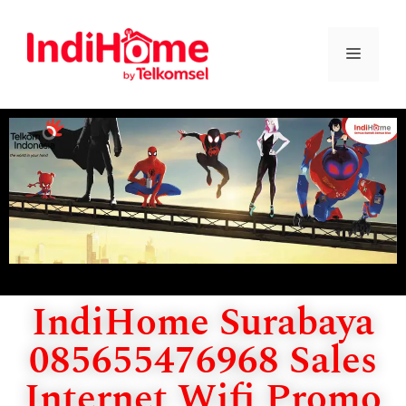
IndiHome Surabaya
085655476968 Sales
Internet Wifi Promo