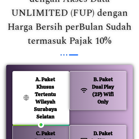
UNLIMITED (FUP) dengan
Harga Bersih perBulan Sudah
termasuk Pajak 10%
A. Paket
B. Paket
Khusus
Dual Play
Tertentu
(2P) Wifi
Wilayah
Only
Surabaya
Selatan
C. Paket
D. Paket