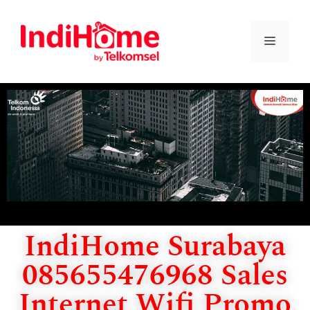
IndiHome Surabaya
085655476968 Sales
Internet Wifi Promo