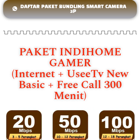
DAFTAR PAKET BUNDLING SMART CAMERA
3P
PAKET INDIHOME
GAMER
(Internet + UseeTv New
Basic + Free Call 300
Menit)