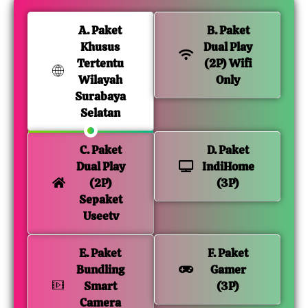
A. Paket
B. Paket
Khusus
Dual Play
Tertentu
(2P) Wifi
Wilayah
Only
Surabaya
Selatan
C. Paket
D. Paket
Dual Play
IndiHome
(2P)
(3P)
Sepaket
Useetv
E. Paket
F. Paket
Bundling
Gamer
Smart
(3P)
Camera