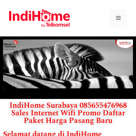
IndiHome Surabaya 085655476968
Sales Internet Wifi Promo Daftar
Paket Harga Pasang Baru
Selamat datang di IndiHome