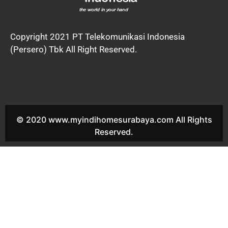
Copyright 2021 PT Telekomunikasi Indonesia
(Persero) Tbk All Right Reserved.
© 2020 www.myindihomesurabaya.com All Rights
Reserved.
Indihome Kupang Krajan Sales Indihome Kupang Krajan Harga
Indihome Kupang Krajan Paket Indihome Kupang Krajan Promo
indihome Kupang Krajan Pasang indihome Kupang Krajan
Daftar Indihome Kupang Krajan Agen Indihome Kupang Krajan
Registrasi indihome Kupang Krajan Marketing indihome Kupang
Krajan Indihome Kutai Sales Indihome Kutai Harga Indihome
Kutai Paket Indihome Kutai Promo indihome Kutai Pasang
indihome Kutai Daftar Indihome Kutai Agen Indihome Kutai
Registrasi indihome Kutai Marketing indihome Kutai Indihome