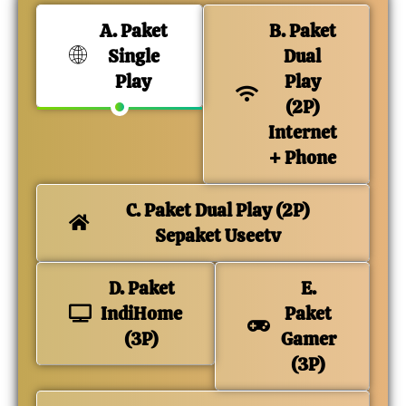
A. Paket
B. Paket
Single
Dual
Play
Play
(2P)
Internet
+ Phone
C. Paket Dual Play (2P)
Sepaket Useetv
D. Paket
E.
IndiHome
Paket
(3P)
Gamer
(3P)